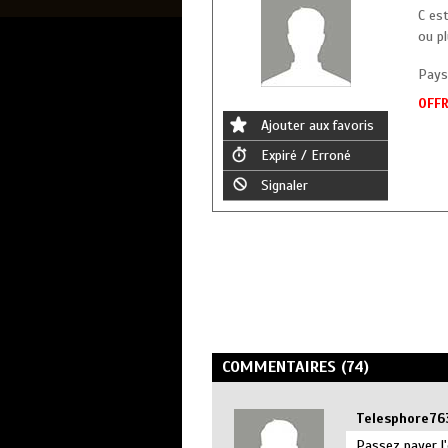
C es
ou p
Pays 
OFFR
Ajouter aux favoris
Expiré / Erroné
Signaler
COMMENTAIRES (74)
Telesphore76
Passez payer l'