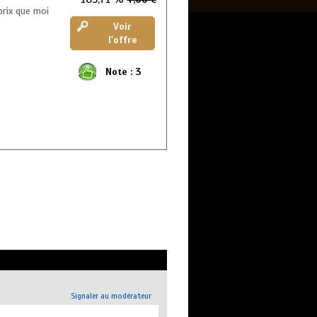
rix que moi
Voir
l'offre
Note :
3
Signaler au modérateur