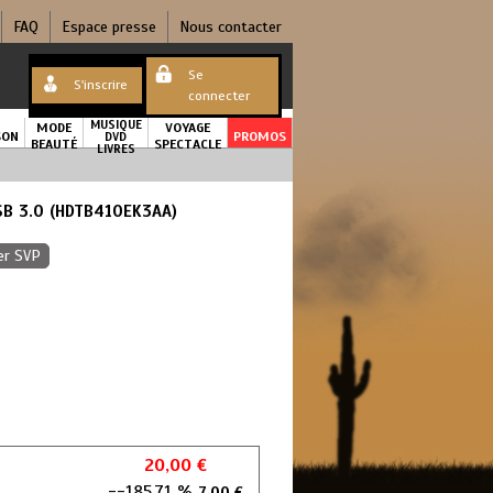
FAQ
Espace presse
Nous contacter
Se
S'inscrire
connecter
MUSIQUE
MODE
VOYAGE
SON
DVD
PROMOS
BEAUTÉ
SPECTACLE
LIVRES
USB 3.0 (HDTB410EK3AA)
er SVP
20,00 €
--185,71 %
7,00 €