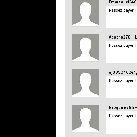
Emmanuel246
Passez payer l'
Abacha276
- L
Passez payer l'
ej0893403@g
Passez payer l'
Grégoire793
-
Passez payer l'