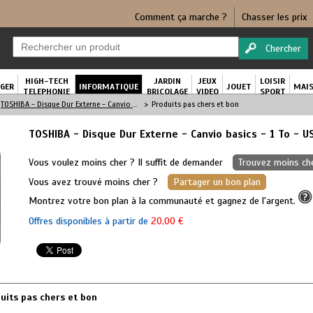
Comment ça marche ?
Chasser les prix
Chercher
HIGH-TECH
JARDIN
JEUX
LOISIR
GER
INFORMATIQUE
JOUET
MAI
TELEPHONIE
BRICOLAGE
VIDEO
SPORT
TOSHIBA - Disque Dur Externe - Canvio basics - 1 To - USB 3.0 (HDTB410EK3AA)
>
Produits pas chers et bon
TOSHIBA - Disque Dur Externe - Canvio basics - 1 To - 
Vous voulez moins cher ? Il suffit de demander
Trouvez moins ch
Vous avez trouvé moins cher ?
Partager un bon plan
Montrez votre bon plan à la communauté et gagnez de l'argent.
Offres disponibles à partir de
20,00 €
uits pas chers et bon