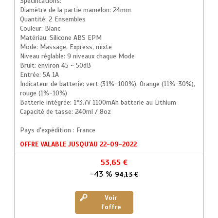
Spécifications:
Diamètre de la partie mamelon: 24mm
Quantité: 2 Ensembles
Couleur: Blanc
Matériau: Silicone ABS EPM
Mode: Massage, Express, mixte
Niveau réglable: 9 niveaux chaque Mode
Bruit: environ 45 ~ 50dB
Entrée: 5A 1A
Indicateur de batterie: vert (31%-100%), Orange (11%-30%),
rouge (1%-10%)
Batterie intégrée: 1*3.7V 1100mAh batterie au Lithium
Capacité de tasse: 240ml / 8oz
Pays d'expédition : France
OFFRE VALABLE JUSQU'AU 22-09-2022
53,65 €
-43 %
94,13 €
Voir
l'offre